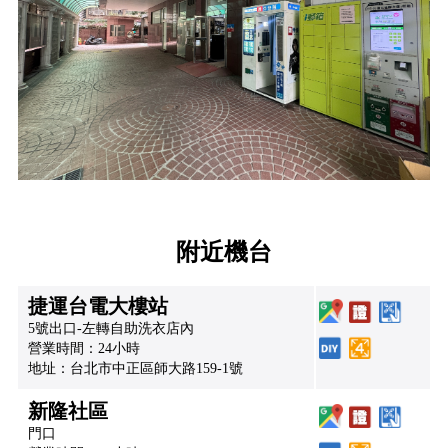
附近機台
捷運台電大樓站
5號出口-左轉自助洗衣店內
營業時間：24小時
地址：台北市中正區師大路159-1號
新隆社區
門口