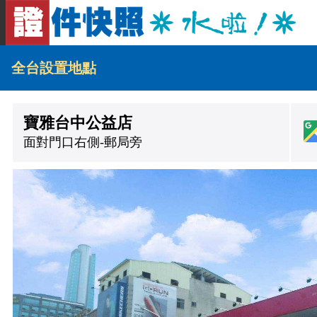
全台設置地點
寶雅台中公益店
面對門口右側-郵局旁