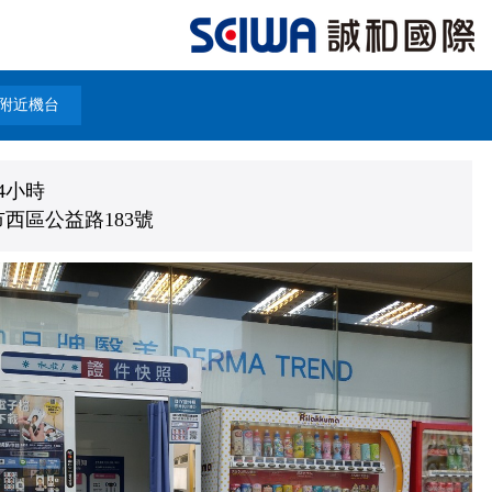
附近機台
4小時
西區公益路183號