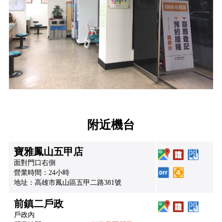
附近機台
寶雅鳳山五甲店
面對門口右側
營業時間：24小時
地址：高雄市鳳山區五甲二路381號
前鎮二戶政
戶政內