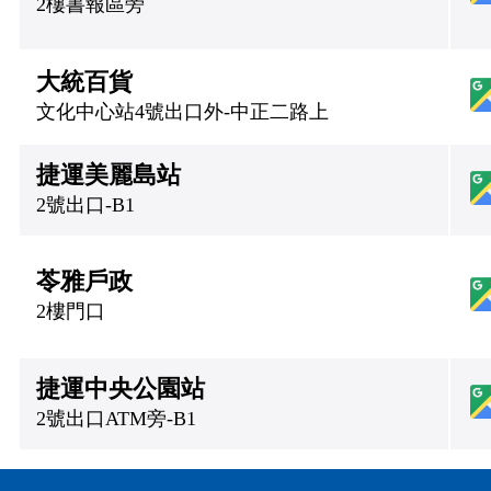
2樓書報區旁
大統百貨
文化中心站4號出口外-中正二路上
捷運美麗島站
2號出口-B1
苓雅戶政
2樓門口
捷運中央公園站
2號出口ATM旁-B1