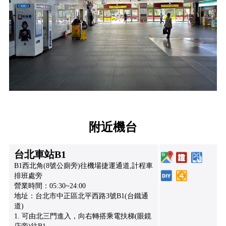
附近機台
台北車站B1
B1西北角(8號公廁旁)往機場捷運通道,計程車
排班處旁
營業時間：05:30~24:00
地址：台北市中正區北平西路3號B1(台鐵通
道)
1. 可由北三門進入，向右轉搭乘電扶梯(眼鏡